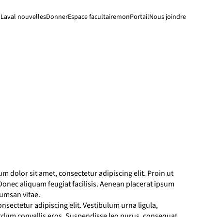
Laval nouvelles
Donner
Espace facultaire
monPortail
Nous joindre
um dolor sit amet, consectetur adipiscing elit. Proin ut
. Donec aliquam feugiat facilisis. Aenean placerat ipsum
cumsan vitae.
nsectetur adipiscing elit. Vestibulum urna ligula,
erdum convallis eros. Suspendisse leo purus, consequat